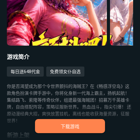
游戏简介
每日送648代金
免费领女仆自选
你是否渴望成为那个令世界颤抖的海贼王？在《畅感浮空岛》这
款角色扮演卡牌手游中，你将化身新一代海上霸主，扬帆起航！
集结路飞、索隆等传奇伙伴，组建最强海贼团！招募万千英雄卡
牌，自由搭配阵容，策略征服新世界。 热血战斗，指尖引爆！​ 还
原动漫经典大招，爽快放置挂机，离线也能收获海量资源，征服
世界！
下载游戏
新游上架