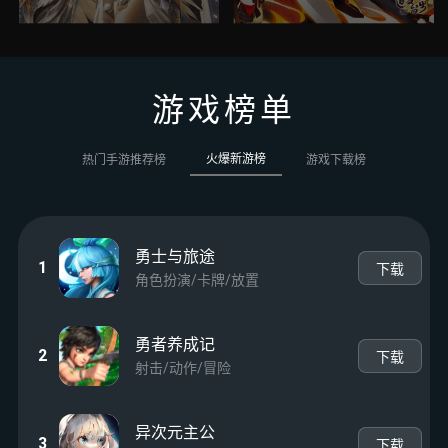
游戏榜单
火爆新游榜
热门手游推荐榜
游戏下载榜
勇士与旅途
1
下载
角色扮演/卡牌/放置
勇者养成记
2
下载
射击/动作/冒险
异次元主公
3
下载