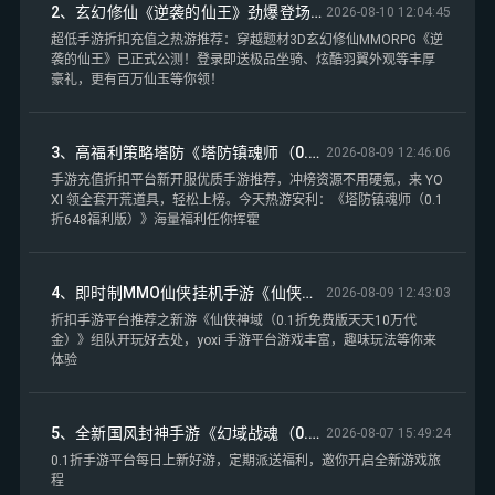
2、玄幻修仙《逆袭的仙王》劲爆登场！——超低手游折扣充值
2026-08-10 12:04:45
爱恨交织，命运交错。而你，唤灵师&mdash;&mdash;能够召唤无
数战灵的你，将与他们并肩作战，直面这片土地上的一切情与劫。
超低手游折扣充值之热游推荐：穿越题材3D玄幻修仙MMORPG《逆
你将留下怎样的传说？书写多少动人的篇章？《元气唤灵师》，命
袭的仙王》已正式公测！登录即送极品坐骑、炫酷羽翼外观等丰厚
运与注定，由你来改写。
豪礼，更有百万仙玉等你领！
3、高福利策略塔防《塔防镇魂师（0.1折648福利版）》免费版火热上线！——手游充值折扣平台
2026-08-09 12:46:06
手游充值折扣平台新开服优质手游推荐，冲榜资源不用硬氪，来 YO
XI 领全套开荒道具，轻松上榜。今天热游安利：《塔防镇魂师（0.1
折648福利版）》海量福利任你挥霍
4、即时制MMO仙侠挂机手游《仙侠神域（0.1折免费版天天10万代金）》众多特色玩法等你来体验——折扣手游平台推荐
2026-08-09 12:43:03
折扣手游平台推荐之新游《仙侠神域（0.1折免费版天天10万代
金）》组队开玩好去处，yoxi 手游平台游戏丰富，趣味玩法等你来
体验
5、全新国风封神手游《幻域战魂（0.05折代金毕业版）》开局全场充值畅享0.05折！——0.1折手游平台
2026-08-07 15:49:24
0.1折手游平台每日上新好游，定期派送福利，邀你开启全新游戏旅
程