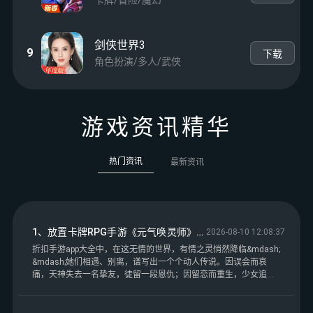
剑侠世界3
9
下载
角色扮演/多人/武侠
游戏资讯精华
热门资讯
最新资讯
1、放置卡牌RPG手游《元气唤灵师》邀你来玩！——折扣手游app大全
2026-08-10 12:08:37
折扣手游app大全中，在这无情的世界，有情之灵悄然降临&mdash;
&mdash;她们相遇、别离，谱写出一个个动人传说。因误会而哀
痛，天神失去一名挚友，徒留一段恩仇；因留恋而重生，少女追寻
一段过去，盼望一片未来。&ldquo;万众与挚爱，孰轻孰重？&rdqu
o;&ldquo;信者安乐，你为何打破宁静？&rdquo;&ldquo;你说我残
忍？那年我们受苦时，你又在哪里？&rdquo;四国七情，天神修罗，