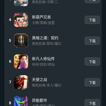
角色扮演/卡牌/二次元
新葫芦兄弟
4
下载
卡牌/策略/放置
黑暗之潮：契约
5
下载
角色扮演/冒险/魔幻
新凡人修仙传
6
下载
休闲/挂机/修仙
天使之战
7
下载
角色扮演/多人/魔幻
异能都市
8
下载
卡牌/冒险/魔幻