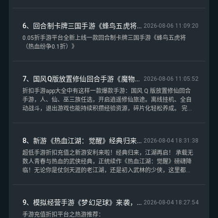
6、回合制卡牌三国手游《蜂鸟五虎将（热血纷争0.1折）》永久0.1折版本重磅来袭——0.05折手游平台
2026-08-06 11:09:20
0.05折手游平台全新上线一款回合制卡牌三国手游《蜂鸟五虎将
（热血纷争0.1折）》
7、国风Q版放置修仙回合手游《魔物迷宫（0.05折一剑求魔）》开启逍遥修仙旅途——折扣手游app大全
2026-08-06 11:05:52
折扣手游app大全中有这样一款爆款手游：国风 Q 版放置修仙回合
手游，人、仙、巫三族任选，开启逍遥修仙旅途。离线挂机、全自
动战斗，退出游戏也能持续积攒经验资源，碎片化轻松养成。 完善
修仙境界体系，挑战心魔突破桎梏；收集炫酷坐骑、萌趣仙宠，锻
造神兵法宝，解锁时装与特色称号。 海量副本、BOSS 闯关、竞技
场竞技、跨服对战多元玩法，上线即享丰厚登录福利，不用爆肝，
8、新游《热血江湖：觉醒》经典归来，江湖再启！——超低手游折扣充值
2026-08-04 18:31:38
从凡人一步步修炼登顶，邂逅三界风光，闯荡仙侠大世界。
超低手游折扣充值之新游安利来啦！经典归来，江湖再启！ 承载无
数人青春与热血的武侠经典，正统续作《热血江湖：觉醒》磅礴降
临！无论你是仗剑天涯的老江湖，还是初入武林的少侠，这里都有
你追寻的武侠梦！正邪之争，快意恩仇，那个熟悉的江湖，等你归
来！
9、模拟经营手游《梦幻足球》来袭，冠军之路，由你开启！——手游充值折扣平台
2026-08-04 18:27:54
手游充值折扣平台之热游推荐：