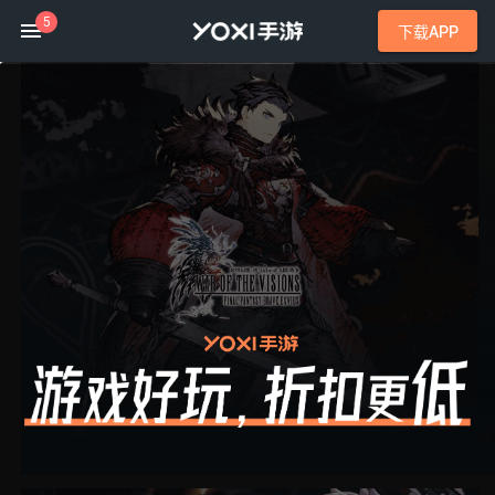
5
下载APP
1、放置卡牌RPG手游《元气唤灵师》邀你来玩！—
2、玄幻修仙《逆袭的仙王》劲爆登场！——超低
3、高福利策略塔防《塔防镇魂师（0.1折648福
4、即时制MMO仙侠挂机手游《仙侠神域（0.1
5、全新国风封神手游《幻域战魂（0.05折代金毕业
6、回合制卡牌三国手游《蜂鸟五虎将（热血纷争0.1
7、国风Q版放置修仙回合手游《魔物迷宫（0.05
8、新游《热血江湖：觉醒》经典归来，江湖再启
9、模拟经营手游《梦幻足球》来袭，冠军之路，
10、赛博朋克风格都市异能手游《魔力契约》0.05
黑月（0.1折免费版）
乱世枭雄（0.05折武林群侠传）
海蛇传奇（欢乐版沧浪微变）
狼烟Online（神葫传奇免费版）
英雄神殿（0.1折打金畅玩）
软泥星球（0.1折免广领代金券）
斗笠江湖（30倍代金返利）
剑御龙城（神帝鸿蒙爽爽爆）
山河（末影高爆专属）
顽石英雄（复古合击天天648）
最封神（十倍返利）
萌神契约（0.1折1万免费版）
魔力宝贝：启程（0.1折）
荣耀世纪（0.1折全图鉴忍者）
侠侣天下（0.1折你的江湖）
战天下（0.05折Q版仙域）
风云三国2（0.1 折七圣降临免费版）
盖世强者（狼族神兵爽爽爆）
棍子骑士（3.5折侠客传奇）
自由之光（天天328代币免费版）
折扣手游app大全中，在这无情的世界，有情之灵悄然降临&mda
超低手游折扣充值之热游推荐：穿越题材3D玄幻修仙MMOR
手游充值折扣平台新开服优质手游推荐，冲榜资源不用硬氪，来 Y
折扣手游平台推荐之新游《仙侠神域（0.1折免费版天天10万代
0.1折手游平台每日上新好游，定期派送福利，邀你开启全新游
0.05折手游平台全新上线一款回合制卡牌三国手游《蜂鸟五虎将
折扣手游app大全中有这样一款爆款手游：国风 Q 版放置
超低手游折扣充值之新游安利来啦！经典归来，江湖再启！ 承
手游充值折扣平台之热游推荐：
0.1折手游平台重现经典赛博朋克风格都市异能手游《魔力契约》0
0.1折/角色扮演
0.05折/卡牌
角色扮演/动作/传奇
角色扮演/动作/传奇
0.1折/卡牌
0.1折/卡牌
策略/动作/武侠
角色扮演/动作/传奇
角色扮演/冒险/传奇
角色扮演/动作/传奇
角色扮演/动作/魔幻
0.1折/策略
0.1折/卡牌
0.1折/动作
0.1折/动作
0.05折/放置
0.1折/三国
角色扮演/动作/传奇
角色扮演/动作/传奇
角色扮演/动作/传奇