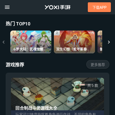
下载APP
热门 TOP10
1
2
3
斗罗大陆：武魂觉醒（众神版）
双生幻想（蛇年新春版）
游戏推荐
更多推荐
共 5 款
回合制战斗类游戏大全
玩家可以随意指挥着角色进行作战，不同的角色有不同的战斗能力，组合在一起会产生羁绊的效果，战斗能力也会增强，感兴趣的玩家快来试试吧！