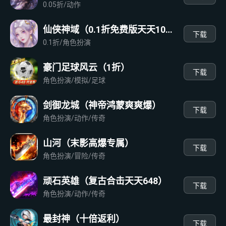
0.05折/动作
仙侠神域（0.1折免费版天天10万代金）
下载
0.1折/角色扮演
豪门足球风云（1折）
下载
角色扮演/模拟/足球
剑御龙城（神帝鸿蒙爽爽爆）
下载
角色扮演/动作/传奇
山河（末影高爆专属）
下载
角色扮演/冒险/传奇
顽石英雄（复古合击天天648）
下载
角色扮演/动作/传奇
最封神（十倍返利）
下载