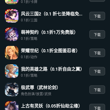
0.1折/卡牌
风云三国2（0.1 折七圣降临免费版）
下载
0.1折/三国
萌神契约（0.1折1万免费版）
下载
0.1折/策略
荣耀世纪（0.1折全图鉴忍者）
下载
0.1折/动作
我的英雄之路（0.1折自由之翼）
下载
0.1折/策略
极武尊（武林论剑）
下载
角色扮演/放置/武侠
上古有灵妖（0.05折仙劫尘缘）
下载