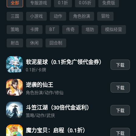
全部
专服游戏
0.1折
0.05折
免费版
三国
小游戏
动作
角色扮演
冒险
策略
卡牌
BT
传奇
塔防
模拟经营
射击
休闲
回合制
软泥星球（0.1折免广领代金券）
下载
0.1折/卡牌
逆袭的仙王
下载
角色扮演/动作/修仙
斗笠江湖（30倍代金返利）
下载
策略/动作/武侠
魔力宝贝：启程（0.1折）
下载