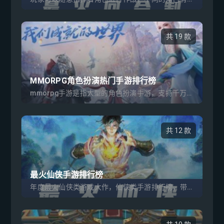
共 19 款
MMORPG角色扮演热门手游排行榜
mmorpg手游是指大型的角色扮演手游，支持千万玩家同时在线，自由的竞技冒险，还有组队挑战副本等玩法。超大的世界地图，多样的场景画面，带来震撼人心的视觉体验。超强的互动性，手游充值折扣平台。下面就让小编为大家带来MMORPG角色扮演热门手游排行榜2022。
共 12 款
最火仙侠手游排行榜
年度最火仙侠类游戏大作，仙侠类手游排行榜，带您领略全新修仙世界,特色武侠轻功,不花一分钱照样玩的过瘾，折扣手游app大全