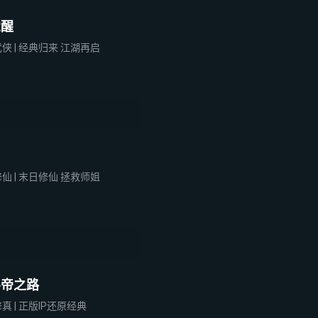
觉醒
侠 | 经典归来 江湖再启
仙 | 末日修仙 拯救师姐
斗帝之路
真 | 正版IP还原经典