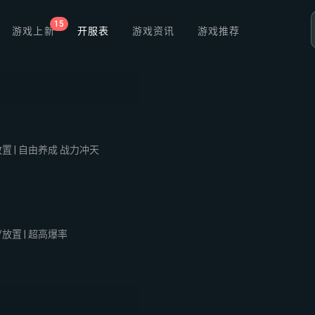
15
游戏上新
开服表
游戏资讯
游戏推荐
置 | 自由养成 战力冲天
~
放置 | 超高爆率
~