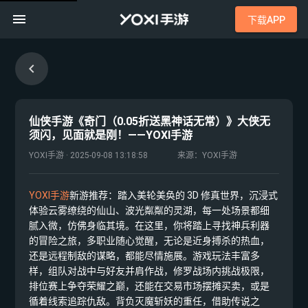
下载APP
仙侠手游《奇门（0.05折送黑神话无常）》大侠无
须闪，见面就是刚！——YOXI手游
YOXI手游 · 2025-09-08 13:18:58
来源：YOXI手游
YOXI手游
新游推荐：踏入美轮美奂的 3D 修真世界，沉浸式
体验云雾缭绕的仙山、波光粼粼的灵湖，每一处场景都细
腻入微，仿佛身临其境。在这里，你将踏上寻找神兵利器
的冒险之旅，多职业随心觉醒，无论是近身搏杀的热血，
还是远程制敌的谋略，都能尽情施展。​游戏玩法丰富多
样，组队对战中与好友并肩作战，修罗战场内挑战极限，
排位赛上争夺荣耀之巅，还能在交易市场摆摊买卖，或是
循着线索追踪仇敌。背负灭魔斩妖的重任，借助传说之