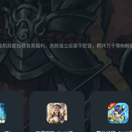
，挂机就能白嫖各类福利，高颜值立绘豪华配音，羁绊万千等你解锁