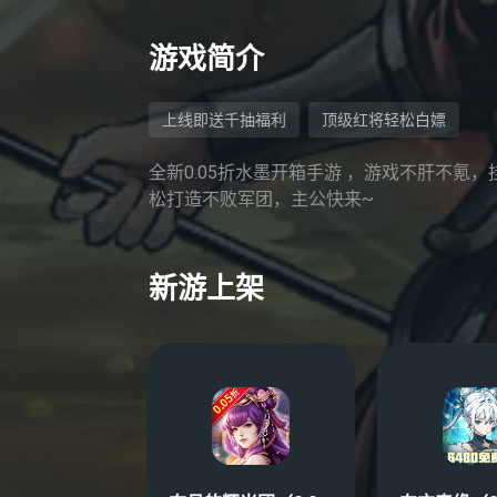
游戏简介
上线即送千抽福利
顶级红将轻松白嫖
全新0.05折水墨开箱手游 ，游戏不肝不氪
松打造不败军团，主公快来~
新游上架